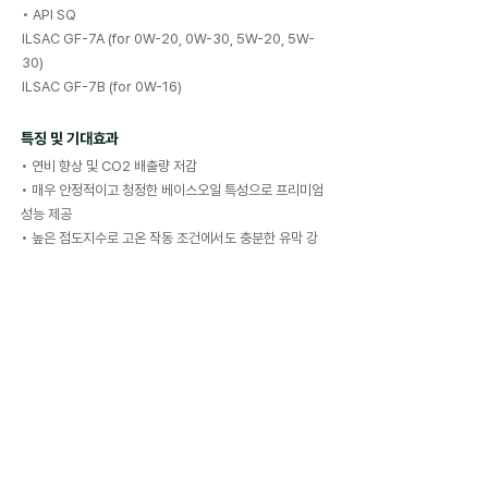
• API SQ
ILSAC GF-7A (for 0W-20, 0W-30, 5W-20, 5W-
30)
ILSAC GF-7B (for 0W-16)
특징 및 기대효과
• 연비 향상 및 CO2 배출량 저감
• 매우 안정적이고 청정한 베이스오일 특성으로 프리미엄
성능 제공
• 높은 점도지수로 고온 작동 조건에서도 충분한 유막 강
도 유지
• 최신 세정 성분 배합으로 오염물 및 슬러지 적극 제거
• 마찰 최소화를 통한 연비 향상 — 친환경 엔진오일
대표성상