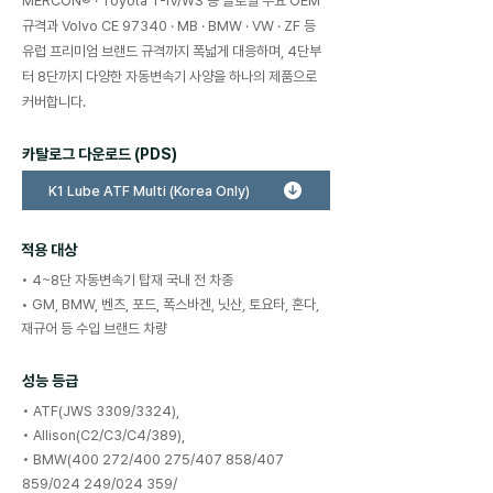
MERCON® · Toyota T-IV/WS 등 글로벌 주요 OEM
규격과
Volvo CE 97340 · MB · BMW · VW · ZF 등
유럽 프리미엄 브랜드 규격까지 폭넓게 대응하며,
4단부
터 8단까지 다양한 자동변속기 사양을 하나의 제품으로
커버합니다.
​카탈로그 다운로드 (PDS)
K1 Lube ATF Multi (Korea Only)
적용 대상
• 4~8단 자동변속기 탑재 국내 전 차종
• GM, BMW, 벤츠, 포드, 폭스바겐, 닛산, 토요타, 혼다,
재규어 등 수입 브랜드 차량
성능 등급
• ATF(JWS 3309/3324),
• Allison(C2/C3/C4/389),
• BMW(400 272/400 275/407 858/407
859/024 249/024 359/