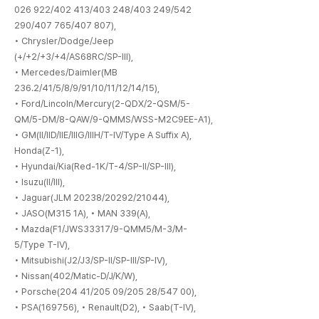
026 922/402 413/403 248/403 249/542
290/407 765/407 807),
• Chrysler/Dodge/Jeep
(+/+2/+3/+4/AS68RC/SP-III),
• Mercedes/Daimler(MB
236.2/41/5/8/9/91/10/11/12/14/15),
• Ford/Lincoln/Mercury(2-QDX/2-QSM/5-
QM/5-DM/8-QAW/9-QMMS/WSS-M2C9EE-A1),
• GM(II/IID/IIE/IIIG/IIIH/T-IV/Type A Suffix A),
Honda(Z-1),
• Hyundai/Kia(Red-1K/T-4/SP-II/SP-III),
• Isuzu(II/III),
• Jaguar(JLM 20238/20292/21044),
• JASO(M315 1A), • MAN 339(A),
• Mazda(F1/JWS33317/9-QMM5/M-3/M-
5/Type T-IV),
• Mitsubishi(J2/J3/SP-II/SP-III/SP-IV),
• Nissan(402/Matic-D/J/K/W),
• Porsche(204 41/205 09/205 28/547 00),
• PSA(169756),
• Renault(D2), • Saab(T-IV),