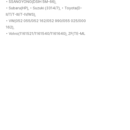
• SSANGYONG(DSIH 5M-66),
• Subaru(HP), • Suzuki (3314/7), • Toyota(D-
II/T/T-III/T-IV/WS),
• VW(052 055/052 162/052 990/055 025/000
162),
• Volvo(1161521/1161540/1161640), ZF(TE-ML
11A/B)
특징 및 기대효과
• 완전합성 베이스오일로 우수한 안정성과 높은 점도지수
를 통해 초기 오일 성능 유지
• 첨단 기술 적용으로 탁월한 마찰 제어 및 떨림 방지
(Anti-shudder) 성능
• 작동 중 우수한 점도 안정성
• 양호한 열 안정성, 산화 저항성 및 마모 방지 성능
대표성상