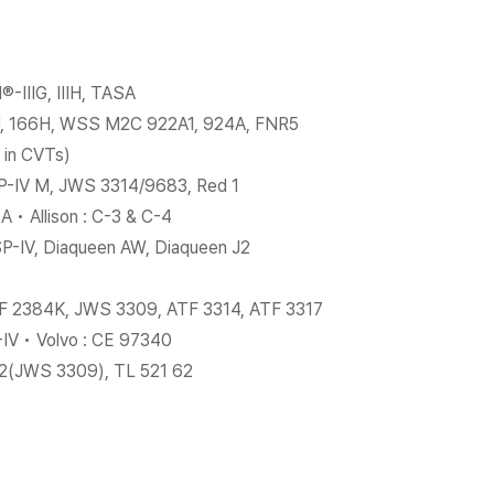
-IIIG, IIIH, TASA
, 166H, WSS M2C 922A1, 924A, FNR5
 in CVTs)
, SP-IV M, JWS 3314/9683, Red 1
 • Allison : C-3 & C-4
, SP-IV, Diaqueen AW, Diaqueen J2
ATF 2384K, JWS 3309, ATF 3314, ATF 3317
T-IV • Volvo : CE 97340
A2(JWS 3309), TL 521 62