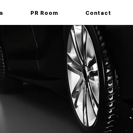
s
PR Room
Contact