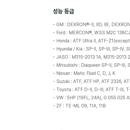
성능 등급
• GM : DEXRON®-II, IID, IIE, DEXRON®
• Ford : MERCON®, WSS M2C 138CJ
• Honda : ATF Ultra II, ATF-Z1(except
• Hyundai / Kia : SP-II, SP-III, SP-IV
• JASO : M315-2013 1A, M315-2013 2A
• Mitsubishi : Diaqueen SP-II, SP-III
• Nissan : Matic Fluid C, D, J, K
• Suzuki : ATF, ATF HP, ATF 2326, 
• Toyota : ATF D-II, D-III, ATF T-III, 
• VW : 5HP (19FL, 24A), G 055 025 
• ZF : TE-ML 09, 11A, 11B