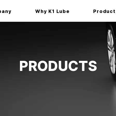
pany
Why K1 Lube
Product
PRODUCTS