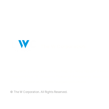
The W Corporation
Main Office : 21, Baekbeom-ro 31-gil, Mapo-gu, Seoul, Republic of Korea
Gangnam Office : 12, Teheran-ro 70beon-gil, Gangnam-gu, Seoul, Repub
Tel : +82 10-9213-3583 | Email :
sungwee@k1lube.com
© The W Corporation. All Rights Reserved.